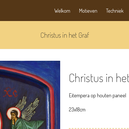
Welkom
Motieven
Techniek
Christus in het Graf
Christus in he
Eitempera op houten paneel
23x18cm